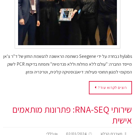
hylabs נבחרה על ידי Seegene כשותפה הראשונה להגשמת החזון של ד"ר צ'אן
מייסד החברה: "עולם ללא מחלות וללא פנדמיות" ותפתח בדיקות PCR לשוק
המקומי למגוון תחומי פעילות: דיאגנוסטיקה קלינית, וטרינריה ומזון.
רוצים לקרוא עוד?
שירותי RNA-SEQ: פתרונות מותאמים
אישית
מערכת הבלוג
02/01/2024
כללי