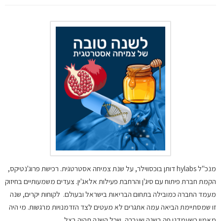
מנכ"ל hylabs דותן בוכסווילר, על שנת צמיחה אסטרטגית. רכישת פרוג'נטיקס,
הקמת חברת פיתוח עם סיג'ן והרחבת פעילות אלאג'ין. צעדים משמעותיים בחיזוק
מעמד החברה כמובילה בתחום הבריאות בישראל ובעולם. לקוחות יקרים, שנה
זו שמסתיימת הביאה עמה אתגרים לא מעטים לצד הזדמנויות מרגשות. מי היה
מאמין כשעמדנו פה בשנה שעברה, שכל השנה תהיה בצל…