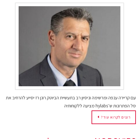
עם קריירה ענפה ומרשימה וניסיון רב בתעשיית הביוטק רונן רז יסייע להרחיב את
סל הפתרונות ש־hylabs מציעה ללקוחותיה
רוצים לקרוא עוד?