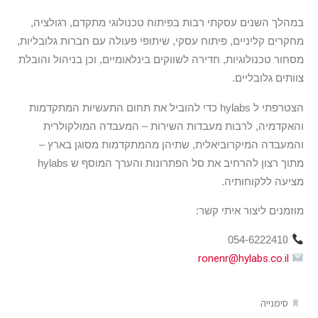
במהלך השנים עסקתי רבות בפיתוח טכנולוגי מתקדם, רגולציה,
מחקרים קליניים, פיתוח עסקי, שיתופי פעולה עם חברות גלובליות,
מסחור טכנולוגיות, חדירה לשווקים בינלאומיים, וכן בניהול והובלת
צוותים גלובליים.
הצטרפתי ל hylabs כדי להוביל את תחום התעשיות המתקדמות
והאקדמיה, לרבות מעבדות השירות – המעבדה המולקולרית
והמעבדה המיקרוביאלית, שתיהן מהמתקדמות מסוגן בארץ –
מתוך רצון להרחיב את סל הפתרונות והערך המוסף ש hylabs
מציעה ללקוחותיה.
מוזמנים ליצור איתי קשר:
054-622241
0
ronenr@hylabs.co.il
.
סימנייה