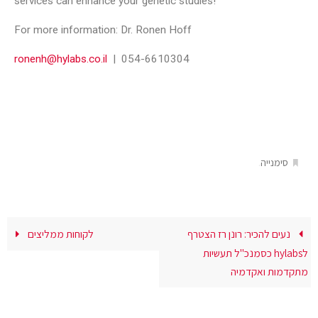
services can enhance your genetic studies!
For more information: Dr. Ronen Hoff
ronenh@hylabs.co.il
| 054-6610304
.
סימנייה
נעים להכיר: רונן רז הצטרף
לקוחות ממליצים
לhylabs כסמנכ"ל תעשיות
מתקדמות ואקדמיה